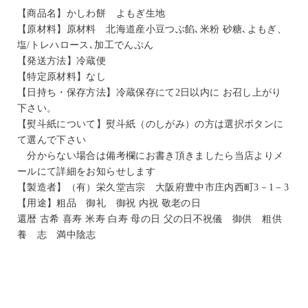
【商品名】かしわ餅 よもぎ生地
【原材料】原材料 北海道産小豆つぶ餡､米粉 砂糖､よもぎ、
塩/トレハロース､加工でんぷん
【発送方法】冷蔵便
【特定原材料】なし
【日持ち・保存方法】冷蔵保存にて2日以内に お召し上がり
下さい。
【熨斗紙について】熨斗紙（のしがみ）の方は選択ボタンに
て選んで下さい
分からない場合は備考欄にお書き頂きましたら当店よりメ
ールにて詳細をお知らせします
【製造者】（有）栄久堂吉宗 大阪府豊中市庄内西町3－1－3
【用途】粗品 御礼 御祝 内祝 敬老の日
還暦 古希 喜寿 米寿 白寿 母の日 父の日不祝儀 御供 粗供
養 志 満中陰志