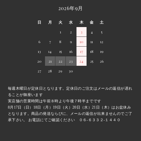
2026年9月
日
月
火
水
木
金
土
1
2
3
4
5
6
7
8
9
10
11
12
13
14
15
16
17
18
19
20
21
22
23
24
25
26
27
28
29
30
毎週木曜日が定休日となります。定休日のご注文はメールの返信が遅れ
ることが御座います
実店舗の営業時間は午前８時より午後７時半までです
8月17日（日）18日（月）19日（火）20日（水）21日（木）はお盆休み
となります。商品の発送ならびに、メールの返信が出来ませんのでご了
承下さい。 お電話にてご確認ください ０６-６３３２-１４４０