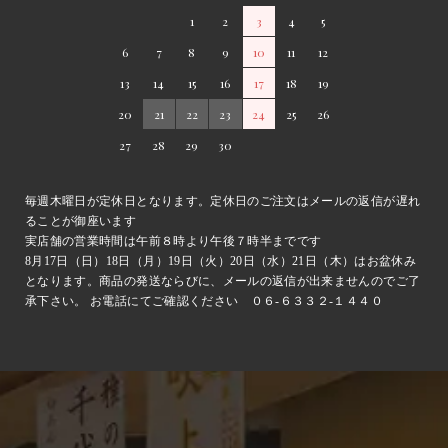
1
2
3
4
5
6
7
8
9
10
11
12
13
14
15
16
17
18
19
20
21
22
23
24
25
26
27
28
29
30
毎週木曜日が定休日となります。定休日のご注文はメールの返信が遅れ
ることが御座います
実店舗の営業時間は午前８時より午後７時半までです
8月17日（日）18日（月）19日（火）20日（水）21日（木）はお盆休み
となります。商品の発送ならびに、メールの返信が出来ませんのでご了
承下さい。 お電話にてご確認ください ０６-６３３２-１４４０