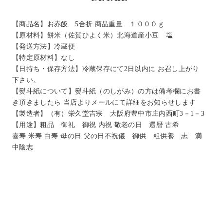
【商品名】お赤飯 5合折 商品重量 １０００ｇ
【原材料】餅米（佐賀ひよく米）北海道産小豆 塩
【発送方法】冷蔵便
【特定原材料】なし
【日持ち・保存方法】冷蔵保存にて2日以内に お召し上がり
下さい。
【熨斗紙について】熨斗紙（のしがみ）の方は備考欄にお書
き頂きましたら 当店よりメールにて詳細をお知らせします
【製造者】（有）栄久堂吉宗 大阪府豊中市庄内西町3－1－3
【用途】粗品 御礼 御祝 内祝 敬老の日 還暦 古希
喜寿 米寿 白寿 母の日 父の日不祝儀 御供 粗供養 志 満
中陰志