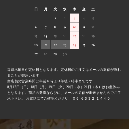
日
月
火
水
木
金
土
1
2
3
4
5
6
7
8
9
10
11
12
13
14
15
16
17
18
19
20
21
22
23
24
25
26
27
28
29
30
毎週木曜日が定休日となります。定休日のご注文はメールの返信が遅れ
ることが御座います
実店舗の営業時間は午前８時より午後７時半までです
8月17日（日）18日（月）19日（火）20日（水）21日（木）はお盆休み
となります。商品の発送ならびに、メールの返信が出来ませんのでご了
承下さい。 お電話にてご確認ください ０６-６３３２-１４４０