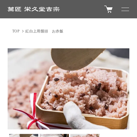
TOP
紅白上用饅頭 お赤飯