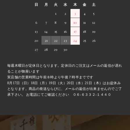
日
月
火
水
木
金
土
1
2
3
4
5
6
7
8
9
10
11
12
13
14
15
16
17
18
19
20
21
22
23
24
25
26
27
28
29
30
毎週木曜日が定休日となります。定休日のご注文はメールの返信が遅れ
ることが御座います
実店舗の営業時間は午前８時より午後７時半までです
8月17日（日）18日（月）19日（火）20日（水）21日（木）はお盆休み
となります。商品の発送ならびに、メールの返信が出来ませんのでご了
承下さい。 お電話にてご確認ください ０６-６３３２-１４４０