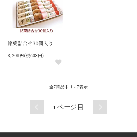
銘菓詰合せ30個入り
8,208円(税608円)
全
7
商品中
1 - 7
表示
1
ページ目