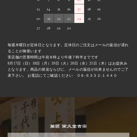
13
14
15
16
17
18
19
20
21
22
23
24
25
26
27
28
29
30
毎週木曜日が定休日となります。定休日のご注文はメールの返信が遅れ
ることが御座います
実店舗の営業時間は午前８時より午後７時半までです
8月17日（日）18日（月）19日（火）20日（水）21日（木）はお盆休み
となります。商品の発送ならびに、メールの返信が出来ませんのでご了
承下さい。 お電話にてご確認ください ０６-６３３２-１４４０