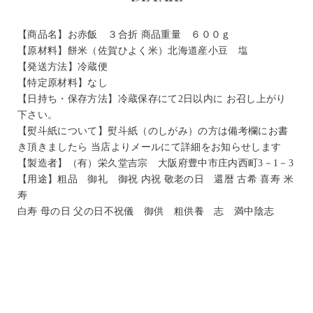
【商品名】お赤飯 ３合折 商品重量 ６００ｇ
【原材料】餅米（佐賀ひよく米）北海道産小豆 塩
【発送方法】冷蔵便
【特定原材料】なし
【日持ち・保存方法】冷蔵保存にて2日以内に お召し上がり
下さい。
【熨斗紙について】熨斗紙（のしがみ）の方は備考欄にお書
き頂きましたら 当店よりメールにて詳細をお知らせします
【製造者】（有）栄久堂吉宗 大阪府豊中市庄内西町3－1－3
【用途】粗品 御礼 御祝 内祝 敬老の日 還暦 古希 喜寿 米
寿
白寿 母の日 父の日不祝儀 御供 粗供養 志 満中陰志