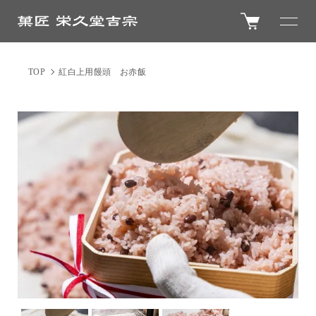
TOP
紅白上用饅頭 お赤飯