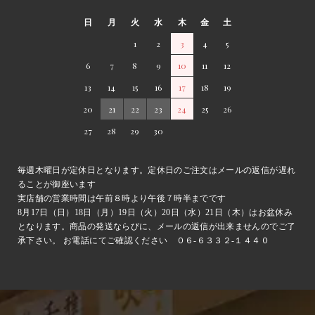
日
月
火
水
木
金
土
1
2
3
4
5
6
7
8
9
10
11
12
13
14
15
16
17
18
19
20
21
22
23
24
25
26
27
28
29
30
毎週木曜日が定休日となります。定休日のご注文はメールの返信が遅れ
ることが御座います
実店舗の営業時間は午前８時より午後７時半までです
8月17日（日）18日（月）19日（火）20日（水）21日（木）はお盆休み
となります。商品の発送ならびに、メールの返信が出来ませんのでご了
承下さい。 お電話にてご確認ください ０６-６３３２-１４４０